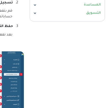
2.
تسجيل 
المساعدة
قم بتفع
التسويق
حساباته
3.
حفظ الت
بعد تفعي