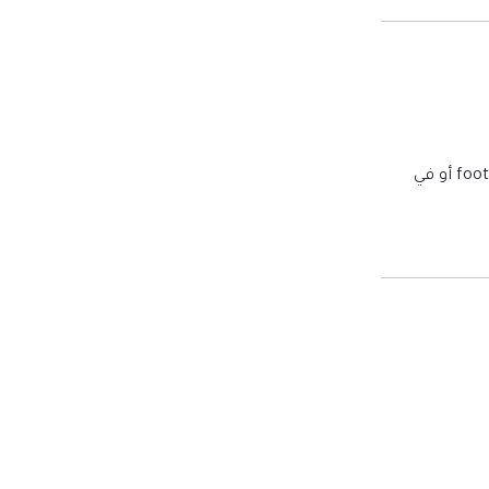
: يسمح بعرض روابط التواصل الاجتماعي (فيسبوك، تويتر، إنستغرام...) في.footer أو في