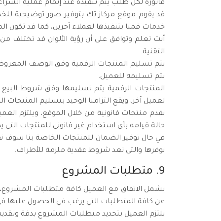
فاتورة لكل طلب يتم تنفيذه عند إتمام عملية الشراء
قد يقوم موقع مركاز تك بتوفير صور توضيحية للخد
خدمات قمنا بتنفيذها لعملاء آخرين، كما قد تكون ال
أنت تعلم وتوافق على أن رؤية الألوان قد تختلف من
التقنية.
يتم تسليم المنتجات الرقمية وفق الوصف المعروض
يتم تسليمه للعميل.
المنتجات الرقمية يتم تسليمها وفق شروط البيع و
لعميل آخر، ويقع التزامنا الوحيد بتسليم المنتجات ا
نقدم منتجات قانونية من خلال الموقع، ويلتزم العم
حالة قيامه بأي استخدام غير قانوني للمنتجات التي 
في حال توفير الضمان للمنتجات الخاصة بنا سوف نق
نوفرها والتي تعد شروط عقدية ملزمة للأطراف.
9. متطلبات المشروع
يشمل الاتفاق مع العميل كافة متطلبات المشروع، وا
عن كافة المتطلبات التي يرغب في الحصول عليها ف
يلتزم العميل بتحديد متطلبات المشروع بدقة وتقدي