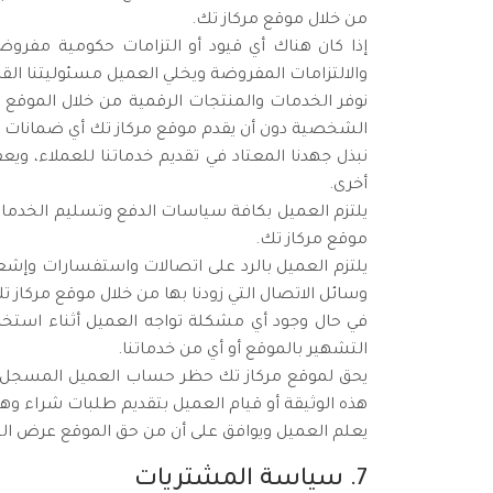
من خلال موقع مركاز تك.
إذا كان هناك أي قيود أو التزامات حكومية مفروض
والالتزامات المفروضة ويخلي العميل مسئوليتنا القان
نوفر الخدمات والمنتجات الرقمية من خلال الموقع
الشخصية دون أن يقدم موقع مركاز تك أي ضمانات أو
نبذل جهدنا المعتاد في تقديم خدماتنا للعملاء، و
أخرى.
يلتزم العميل بكافة سياسات الدفع وتسليم الخدمات 
موقع مركاز تك.
يلتزم العميل بالرد على اتصالات واستفسارات وإش
وسائل الاتصال التي زودنا بها من خلال موقع مركاز تك
في حال وجود أي مشكلة تواجه العميل أثناء استخد
التشهير بالموقع أو أي من خدماتنا.
يحق لموقع مركاز تك حظر حساب العميل المسجل لد
هذه الوثيقة أو قيام العميل بتقديم طلبات شراء وهم
يعلم العميل ويوافق على أن من حق الموقع عرض الخ
7. سياسة المشتريات