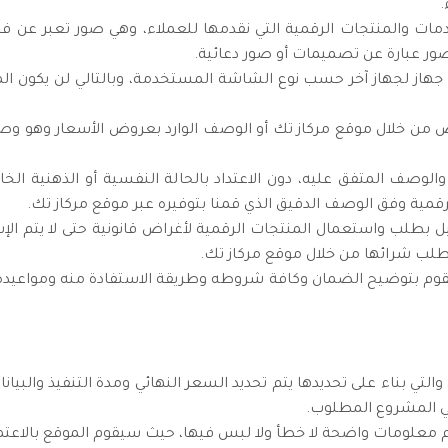
.
مات والمنتجات الرقمية التي نقدمها للعملاء، وهي صور تعبر عن فئ
صور عبارة عن تصميمات أو صور دعائية.
 جهاز لجهاز آخر حسب نوع الشاشة المستخدمة، وبالتالي لن يكون الموق
 من خلال موقع مركاز تك أو الوصف الوارد بعروض الأسعار وهو 
الوصف المتفق عليه، دون الاعتداد بالحالة النفسية أو الذهنية ال
لرقمية وفق الوصف الدقيق الذي قمنا بتوفيره عبر موقع مركاز تك.
يل بطلب واستعمال المنتجات الرقمية لأغراض قانونية حتى لا يتم الإ
يطلب شرائها من خلال موقع مركاز تك.
وم بتوضيح الضمان وكافة شروطه وطريقة الاستفادة منه ومواعيده، 
لتي بناء على تحديدها يتم تحديد السعر النهائي ومدة التنفيذ والبي
ي المشروع المطلوب.
م معلومات واضحة لا خطأ ولا لبس فيها، حيث سيقوم الموقع بالاعتما