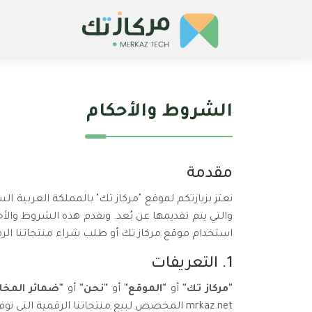
الشروط والأحكام
مقدمة
نعتز بزيارتكم لموقع "مركاز تك" بالمملكة العربية ا
والتي يتم تقديمها عن بُعد. ونقدم هذه الشروط والأ
استخدام موقع مركاز تك أو طلب شراء منتجاتنا الرقم
1. التعريفات
"مركاز تك"
أو
"الموقع"
أو
"نحن"
أو
"ضمائر المخا
mrkaz.net المخصص لبيع منتجاتنا الرقمية التي نوفرها ونعلن عنها من خلاله أو من خلال أي قنوات أخرى تابعة لنا.