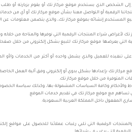
لى الشخص الذي يستخدم موقع مركاز تك أو يقوم بزيارته أو طلب شر
جاتنا الرقمية أو التواصل معنا بشأن موقع مركاز تك أو أي من خدماته 
 المستخدم إنشائه بموقع مركاز تك، والذي يتضمن معلومات عن 
لأغراض شراء المنتجات الرقمية التي نوفرها والمتاحة من خلاله وف
ية التي يعرضها موقع مركاز تك للبيع بشكل إلكتروني من خلال صفحات
ى تنفيذه للعميل والذي يشمل واحده أو أكثر من الخدمات و/أو الم
موقع مركاز تك بإعدادها بشكل يدوي أو إلكتروني وفق آلية العمل الخاصة
قات المتوفرة من خلال موقع مركاز تك.
روط والأحكام وكافة السياسات المشمولة بها، وكذلك سياسة الخصوص
ي تساهم مع موقع مركاز تك في تقديم خدمات الموقع.
اري المفعول داخل المملكة العربية السعودية.
لمنتجات الرقمية التي تلبي رغبات عملائنا للحصول على مواقع إلك
لرقمية التي يرغب في شرائها.