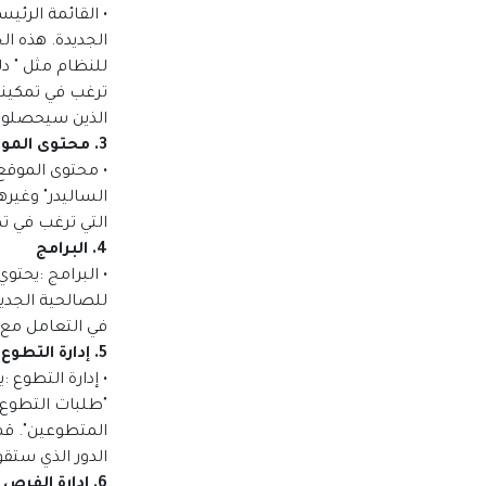
• القائمة الرئي
الجديدة. هذه ا
للنظام مثل " دل
ترغب في تمكين
الذين سيحصلون 
3. محتوى الموقع اإللكتروني
• محتوى الموقع 
الساليدر" وغيره
التي ترغب في تم
4. البرامج
• البرامج :يحتو
للصالحية الجدي
في التعامل مع ا
5. إدارة التطوع
• إدارة التطوع 
"طلبات التطوع ال
المتطوعين". قم 
الدور الذي ستقو
6. إدارة الفرص التطوعية