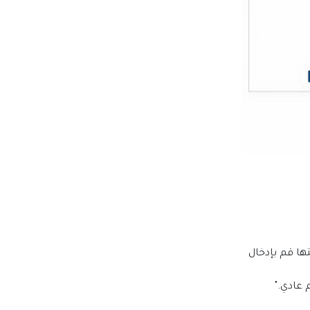
ا قم بإدخال
عادي."