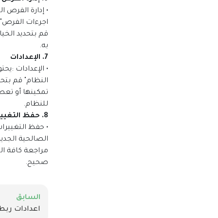
• إدارة الفرص ا
اجرءات الفرص" و
قم بتحديد الخيا
به.
7. الإعدادات
• الإعدادات :يح
النظام" قم بتحد
تمكينها أو تعطي
للنظام.
8. حفظ التغييرات
• حفظ التغييرا
الصالحية الجديد
مراجعة كافة ال
صحيح.
السابق
اعدادات ربط