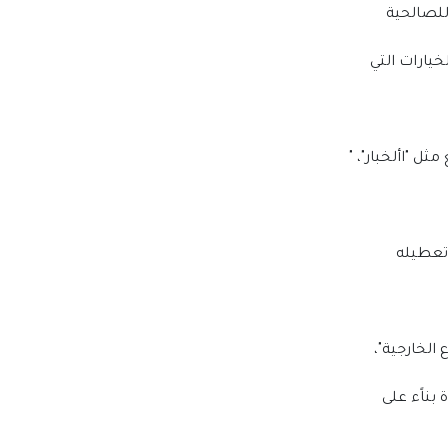
للصالحية
خيارات التي
ل "األخبار"، "
 تعطيله
الخارجية"،
بناًء على