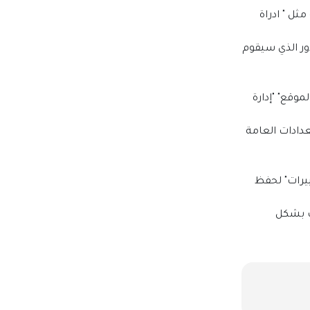
ثل " ادراة
دور الذي سيقوم
موقع" "إدارة
عدادات العامة
ييرات" لحفظ
ت بشكل