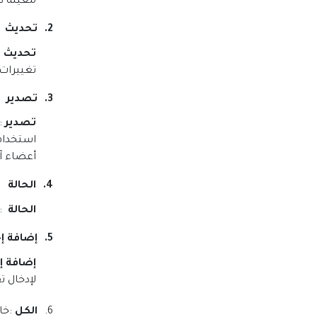
معينة دا
2.
تحديث
تحديث
:
تغييرات 
3.
تصدير
تصدير
:
استخدام 
أعضاء آخ
4.
الحالة
الحالة
:
5.
إضافة إج
إضافة إ
لإدخال ت
6.
الكل
:
خا