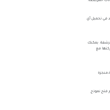
نات المرتبطة
.
د في تحميل أي
لأرشفة. يمكنك
كتها مع
ة،منجزة
م فتح نموذج